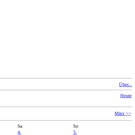
Über...
Heute
März >>
Sa
So
4.
5.