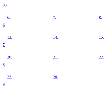
05
6.
7.
8.
6
13.
14.
15.
7
20.
21.
22.
8
27.
28.
9