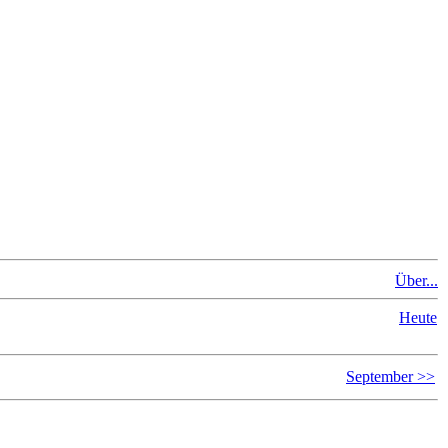
Über...
Heute
September >>