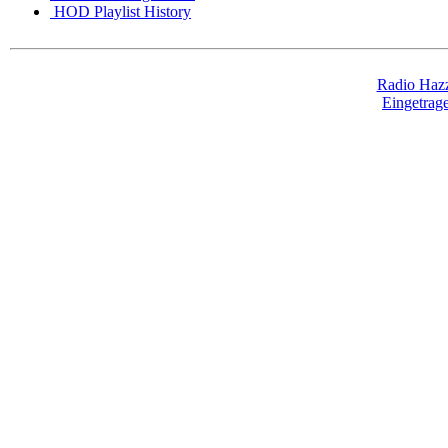
HOD Playlist History
Radio Hazz
Eingetra