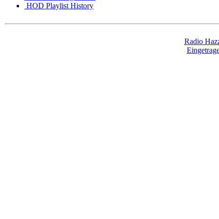
HOD Playlist History
Radio Hazz
Eingetra