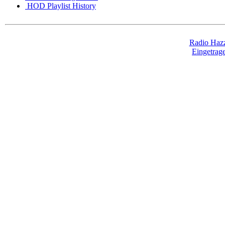
HOD Playlist History
Radio Hazz
Eingetra